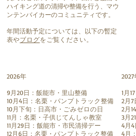
ハイキング道の清掃や整備を行う、マウ
ンテンバイカーのコミュニティです。
​年間活動予定については、以下の暫定
表や
ブログ
をご覧ください。
2026年​​​
2027年​
9⽉20⽇：飯能市・⾥⼭整備
1月
10月4日：名栗・パンプトラック整備
2月
10月下旬：日高市・ごみゼロの日
2⽉
11月：名栗・子供じてんしゃ教室
3月
11⽉29⽇：飯能市・市⺠清掃デー
4月
12月6日：名栗・パンプトラック整備
4月