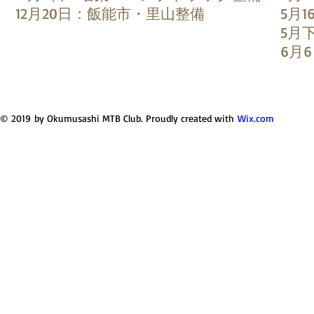
12⽉20⽇：飯能市・⾥⼭整備
5⽉
5月
6月
© 2019 by Okumusashi MTB Club. Proudly created with
Wix.com